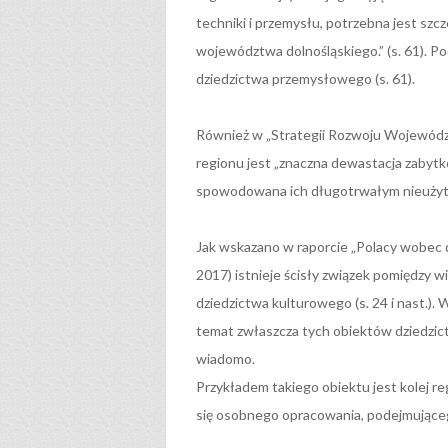
techniki i przemysłu, potrzebna jest sz
województwa dolnośląskiego.” (s. 61). 
dziedzictwa przemysłowego (s. 61).
Również w „Strategii Rozwoju Wojewódz
regionu jest „znaczna dewastacja zaby
spowodowana ich długotrwałym nieużytk
Jak wskazano w raporcie „Polacy wobec 
2017) istnieje ścisły związek pomiędzy 
dziedzictwa kulturowego (s. 24 i nast.)
temat zwłaszcza tych obiektów dziedzict
wiadomo.
Przykładem takiego obiektu jest kolej r
się osobnego opracowania, podejmującego