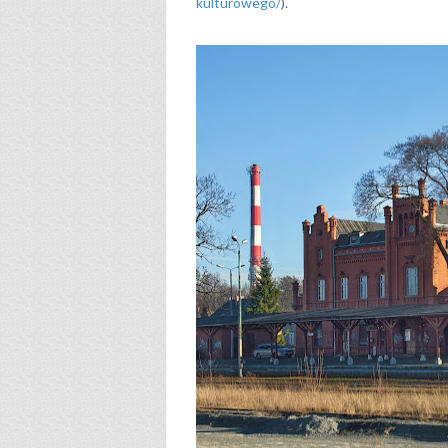
kulturowego/
).