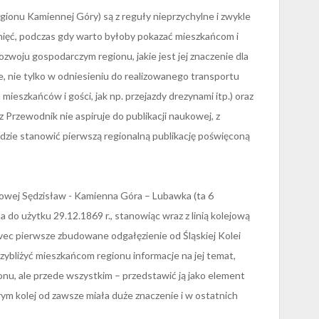
 regionu Kamiennej Góry) są z reguły nieprzychylne i zwykle
nięć, podczas gdy warto byłoby pokazać mieszkańcom i
ozwoju gospodarczym regionu, jakie jest jej znaczenie dla
e, nie tylko w odniesieniu do realizowanego transportu
ieszkańców i gości, jak np. przejazdy drezynami itp.) oraz
z Przewodnik nie aspiruje do publikacji naukowej, z
ędzie stanowić pierwszą regionalną publikację poświęconą
ejowej Sędzisław - Kamienna Góra – Lubawka (ta 6
 do użytku 29.12.1869 r., stanowiąc wraz z linią kolejową
vec pierwsze zbudowane odgałęzienie od Śląskiej Kolei
rzybliżyć mieszkańcom regionu informacje na jej temat,
ionu, ale przede wszystkim – przedstawić ją jako element
ym kolej od zawsze miała duże znaczenie i w ostatnich