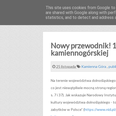
This site uses cookies from Google to d
are shared with Google along with perf
Koleją po Dolnym Ślą
statistics, and to detect and address 
Nowy przewodnik! 15
kamiennogórskiej
25 listopada
Kamienna Góra
,
publ
Na terenie województwa dolnośląskiego 
co jest niewątpliwie mocną stroną regi
s. 7 i 37). Jak wskazuje Narodowy Instyt
kultury województwa dolnośląskiego - to
zabytków w Polsce” (
https://www.nid.pl