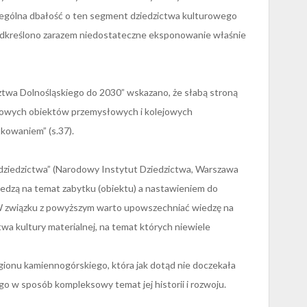
czególna dbałość o ten segment dziedzictwa kulturowego
Podkreślono zarazem niedostateczne eksponowanie właśnie
twa Dolnośląskiego do 2030” wskazano, że słabą stroną
tkowych obiektów przemysłowych i kolejowych
owaniem” (s.37).
dziedzictwa” (Narodowy Instytut Dziedzictwa, Warszawa
wiedzą na temat zabytku (obiektu) a nastawieniem do
. W związku z powyższym warto upowszechniać wiedzę na
wa kultury materialnej, na temat których niewiele
egionu kamiennogórskiego, która jak dotąd nie doczekała
 w sposób kompleksowy temat jej historii i rozwoju.