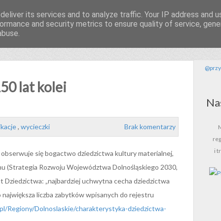
eliver its services and to analyze traffic. Your IP address and 
ormance and security metrics to ensure quality of service, gen
sku
abuse.
@przy
0 lat kolei
Na
ikacje
,
wycieczki
Brak komentarzy
reg
i 
obserwuje się bogactwo dziedzictwa kultury materialnej,
onu (Strategia Rozwoju Województwa Dolnośląskiego 2030,
ut Dziedzictwa: „najbardziej uchwytna cecha dziedzictwa
 największa liczba zabytków wpisanych do rejestru
/pl/Regiony/Dolnoslaskie/charakterystyka-dziedzictwa-