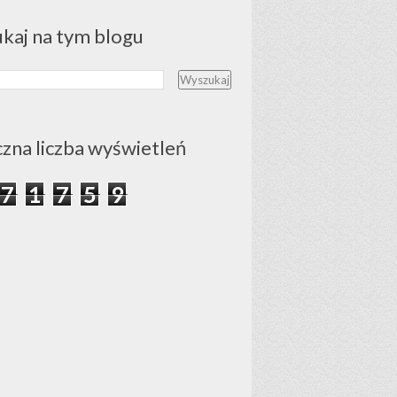
ukaj na tym blogu
czna liczba wyświetleń
7
1
7
5
9