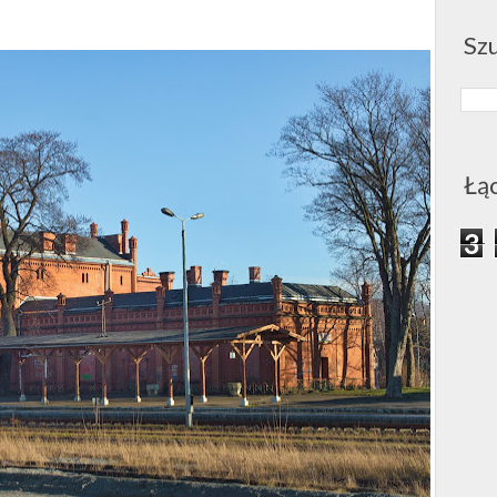
Sz
Łą
3