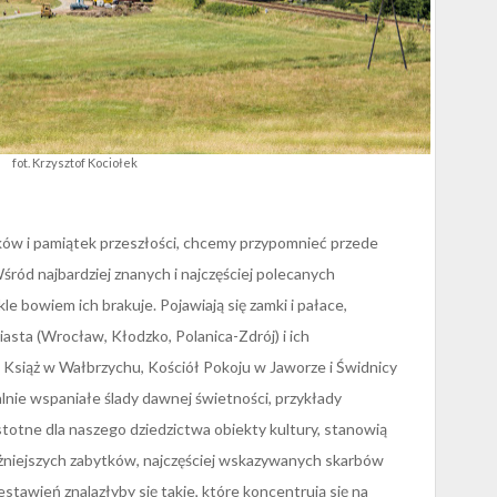
fot. Krzysztof Kociołek
tków i pamiątek przeszłości, chcemy przypomnieć przede
śród najbardziej znanych i najczęściej polecanych
le bowiem ich brakuje. Pojawiają się zamki i pałace,
asta (Wrocław, Kłodzko, Polanica-Zdrój) i ich
 Książ w Wałbrzychu, Kościół Pokoju w Jaworze i Świdnicy
lnie wspaniałe ślady dawnej świetności, przykłady
stotne dla naszego dziedzictwa obiekty kultury, stanowią
żniejszych zabytków, najczęściej wskazywanych skarbów
stawień znalazłyby się takie, które koncentrują się na