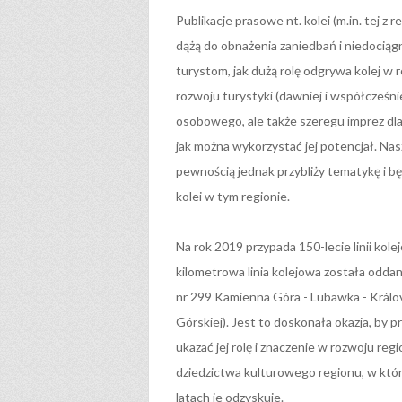
Publikacje prasowe nt. kolei (m.in. tej z
dążą do obnażenia zaniedbań i niedociąg
turystom, jak dużą rolę odgrywa kolej w r
rozwoju turystyki (dawniej i współcześni
osobowego, ale także szeregu imprez dla m
jak można wykorzystać jej potencjał. Nas
pewnością jednak przybliży tematykę i b
kolei w tym regionie.
Na rok 2019 przypada 150-lecie linii kol
kilometrowa linia kolejowa została oddana
nr 299 Kamienna Góra - Lubawka - Králo
Górskiej). Jest to doskonała okazja, by p
ukazać jej rolę i znaczenie w rozwoju reg
dziedzictwa kulturowego regionu, w któr
latach je odzyskuje.