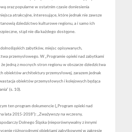
ową oraz popularne w ostatnim czasie doniesienia
iejsca atrakcyjne, interesujące, które jednak nie zawsze
tanowią dziedzictwo kulturowe regionu, a i samo ich
ezpieczne, stąd nie dla każdego dostępne.
 dolnośląskich zabytków, miejsc opisywanych,
ictwa przemysłowego. W „Programie opieki nad zabytkami
że jedną z mocnych stron regionu w obszarze dziedzictwa
h obiektów architektury przemysłowej, zarazem jednak
ewastacja obiektów przemysłowych i kolejowych będąca
ia” (s. 10).
cym ten program dokumencie („Program opieki nad
na lata 2015-2018”): „Zważywszy na wczesny,
spodarczy Dolnego Śląska (nieporównywalny z innymi
asycenie różnorodnymi obiektami zabytkowymi w zakresie