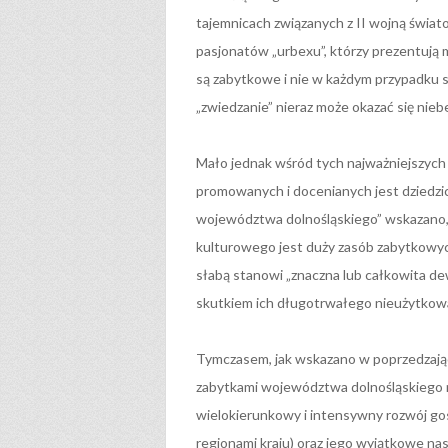
tajemnicach związanych z II wojną świat
pasjonatów „urbexu”, którzy prezentują m
są zabytkowe i nie w każdym przypadku s
„zwiedzanie” nieraz może okazać się nieb
Mało jednak wśród tych najważniejszych
promowanych i docenianych jest dziedz
województwa dolnośląskiego” wskazano, 
kulturowego jest duży zasób zabytkowyc
słabą stanowi „znaczna lub całkowita d
skutkiem ich długotrwałego nieużytkowan
Tymczasem, jak wskazano w poprzedzają
zabytkami województwa dolnośląskiego 
wielokierunkowy i intensywny rozwój go
regionami kraju) oraz jego wyjątkowe n